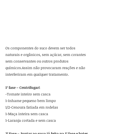
Os componentes do suco devem ser todos 
naturais e orgânicos, sem açúcar, sem corantes 
sem conservantes ou outros produtos 
químicos.Assim não provocaram reações e não 
interferiram em qualquer tratamento.  
1º fase – Centrifugar
1
-Tomate inteiro sem casca
1-Inhame pequeno bem limpo
1/2-Cenoura fatiada em rodelas
1-Maça inteira sem casca
1-Laranja cortada e sem casca   
2º Fase – Juntar ao suco já feito na 1º fase e bater 