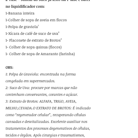
no liquidificador com:
1-Banana inteira
1-Colher de sopa de aveia em flocos
1-Polpa de graviola¹
1-Xícara de café de suco de uva² 
1- Flaconete de extrato de Brotos³
1- Colher de sopa quinua (flocos)
1- Colher de sopa de Amaranto (farinha)      
OBS: 
1: Polpa de Graviola: encontrada na forma 
congelada em supermercados.
2: Suco de Uva: procure por marcas que não 
contenham conservantes, corantes e açúcar. 
3: Extrato de Brotos: ALFAFA, TRIGO, AVEIA, 
MILHO,CEVADA.O EXTRATO DE BROTOS: É indicado 
como “regenerador celular”, recuperando células 
cansadas e desvitalizadas. Excelente auxiliar nos 
tratamentos dos processos degenerativos de células, 
tecidos e órgãos. Após cirurgias e traumatismos, 