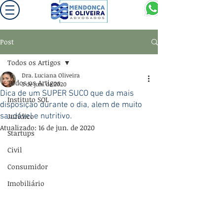
Post
Todos os Artigos
Dra. Luciana Oliveira
Todos os Artigos
3 de jun. de 2020
Dica de um SUPER SUCO que da mais
Instituto SOL
disposição durante o dia, alem de muito
saudável e nutritivo.
Jurídico
Atualizado:
16 de jun. de 2020
Startups
Civil
Consumidor
Imobiliário