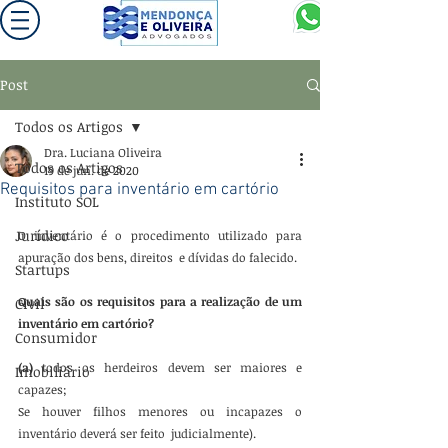
Post
Todos os Artigos
Dra. Luciana Oliveira
Todos os Artigos
19 de jun. de 2020
Requisitos para inventário em cartório
Instituto SOL
Jurídico
O inventário é o procedimento utilizado para 
apuração dos bens, direitos  e dívidas do falecido. 
Startups
Quais são os requisitos para a realização de um 
Civil
inventário em cartório?
Consumidor
(a)
 todos os herdeiros devem ser maiores e 
Imobiliário
capazes; 
Se houver filhos menores ou incapazes o 
inventário deverá ser feito  judicialmente).   