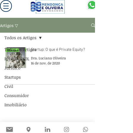
Artigos ▽
Todos os Artigos
Todos os Artigos
Startup: O que é Private Equity?
Dra. Luciana Oliveira
Instituto SOL
16 de nov. de 2020
Jurídico
Startups
Civil
Consumidor
Av. Angélica, nº 1757, cj 102, Consolação, São Paulo/SP, CEP:
01227-200
Tel e
Whatsapp:
(11) 3259-3441
IG: @moadvogados
Imobiliário
moadv@outlook.com