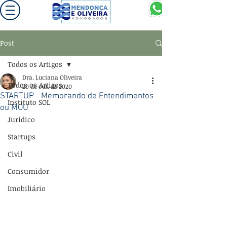
Post
Todos os Artigos
Dra. Luciana Oliveira
Todos os Artigos
20 de out. de 2020
STARTUP - Memorando de Entendimentos
Instituto SOL
ou MOU
Jurídico
Startups
Civil
Consumidor
Imobiliário